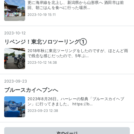
更に海岸線を北上し、新潟県から山形県へ 酒田市は前
回、朝ごはんを食べに行った場所…
2023-10-19 15:11
2023
-
10
-
12
リベンジ！東北ソロツーリング①
2018年秋に東北ツーリングをしたのですが、ほとんど雨
で残念な感じだったので、5年ぶ…
2023-10-12 14:38
2023
-
09
-
23
ブルースカイヘブンへ
2023年8月26日。ハーレーの祭典「ブルースカイヘブ
ン」に行ってきました。 https://b…
2023-09-23 12:38
次のページ