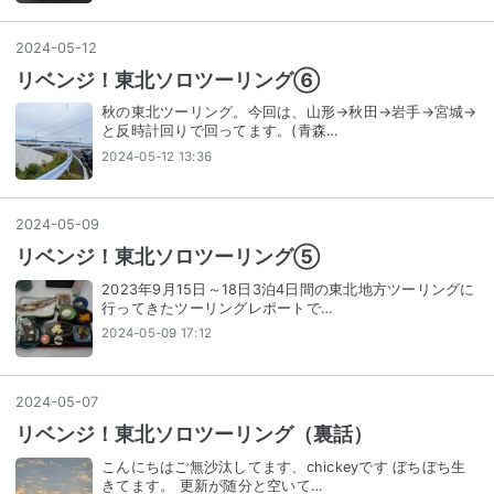
2024
-
05
-
12
リベンジ！東北ソロツーリング⑥
秋の東北ツーリング。今回は、山形→秋田→岩手→宮城→
と反時計回りで回ってます。(青森…
2024-05-12 13:36
2024
-
05
-
09
リベンジ！東北ソロツーリング⑤
2023年9月15日～18日3泊4日間の東北地方ツーリングに
行ってきたツーリングレポートで…
2024-05-09 17:12
2024
-
05
-
07
リベンジ！東北ソロツーリング（裏話）
こんにちはご無沙汰してます、chickeyです ぼちぼち生
きてます。 更新が随分と空いて…